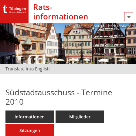
Rats­
informationen
Bild: @Manuel Schönfeld – stock.adobe.com
Translate into English
Südstadtausschuss - Termine
2010
Informationen
Mitglieder
Sitzungen