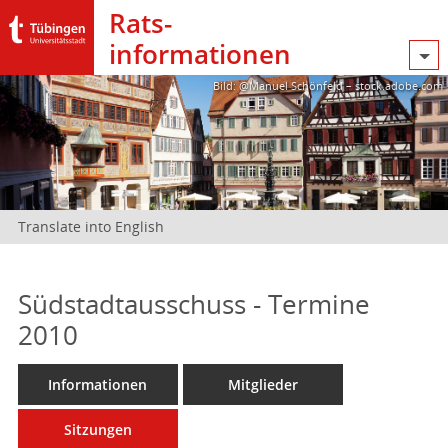
Rats­
informationen
Bild: @Manuel Schönfeld – stock.adobe.com
Translate into English
Südstadtausschuss - Termine
2010
Informationen
Mitglieder
Sitzungen