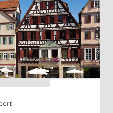
Bild: @Manuel Schönfeld – stock.adobe.com
port -