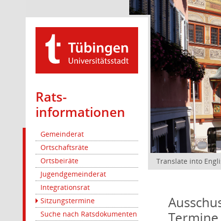
Rats­
informationen
Gemeinderat
Ortschaftsräte
Ortsbeiräte
Translate into Engl
Jugendgemeinderat
Integrationsrat
Ausschus
Sitzungstermine
Termine
Suche nach Ratsdokumenten