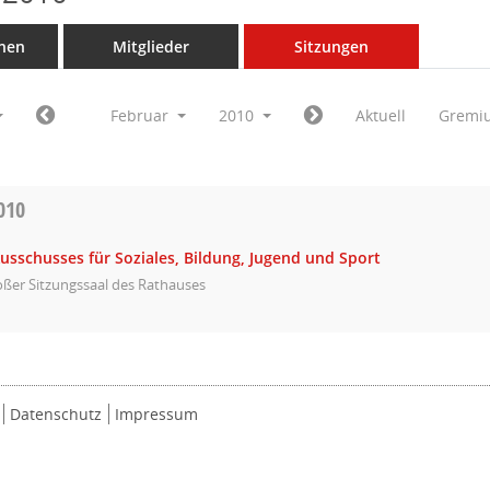
nen
Mitglieder
Sitzungen
Februar
2010
Aktuell
Gremi
010
usschusses für Soziales, Bildung, Jugend und Sport
ßer Sitzungssaal des Rathauses
Datenschutz
Impressum