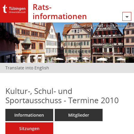
Rats­
informationen
Bild: @Manuel Schönfeld – stock.adobe.com
Translate into English
Kultur-, Schul- und
Sportausschuss - Termine 2010
Informationen
Mitglieder
Sitzungen