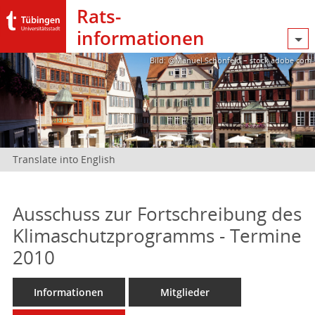
Rats­
informationen
Bild: @Manuel Schönfeld – stock.adobe.com
Translate into English
Ausschuss zur Fortschreibung des
Klimaschutzprogramms - Termine
2010
Informationen
Mitglieder