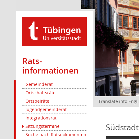
Rats­
informationen
Gemeinderat
Ortschaftsräte
Ortsbeiräte
Translate into Engl
Jugendgemeinderat
Integrationsrat
Südstadt
Sitzungstermine
Suche nach Ratsdokumenten