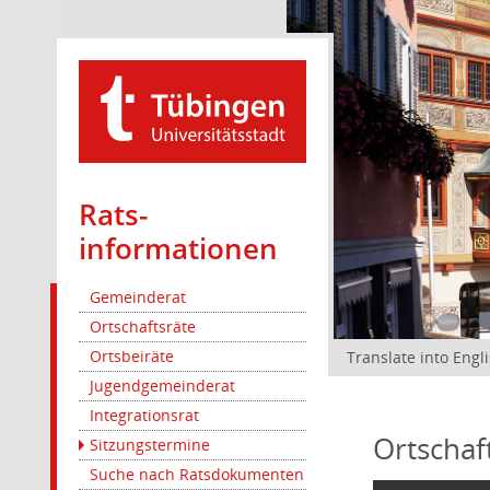
Rats­
informationen
Gemeinderat
Ortschaftsräte
Ortsbeiräte
Translate into Engl
Jugendgemeinderat
Integrationsrat
Ortschaf
Sitzungstermine
Suche nach Ratsdokumenten