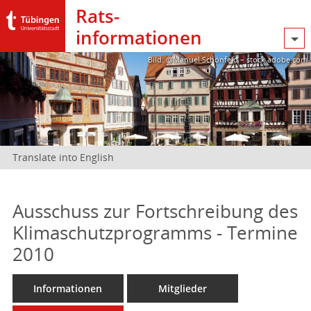
Rats­
informationen
Bild: @Manuel Schönfeld – stock.adobe.com
Translate into English
Ausschuss zur Fortschreibung des
Klimaschutzprogramms - Termine
2010
Informationen
Mitglieder