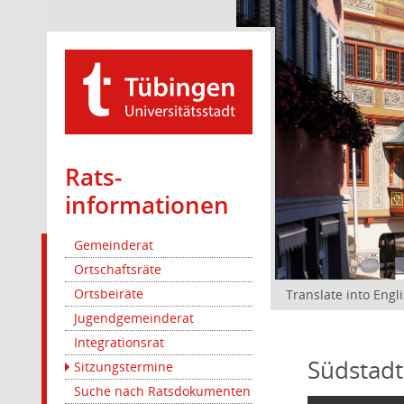
Rats­
informationen
Gemeinderat
Ortschaftsräte
Ortsbeiräte
Translate into Engl
Jugendgemeinderat
Integrationsrat
Südstadt
Sitzungstermine
Suche nach Ratsdokumenten