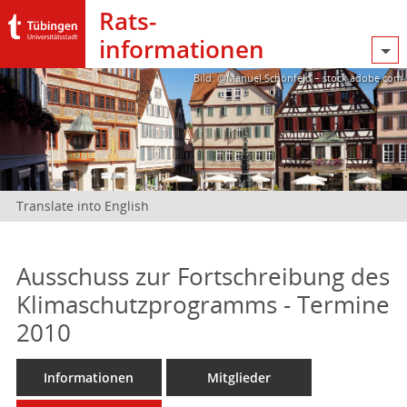
Rats­
informationen
Bild: @Manuel Schönfeld – stock.adobe.com
Translate into English
Ausschuss zur Fortschreibung des
Klimaschutzprogramms - Termine
2010
Informationen
Mitglieder