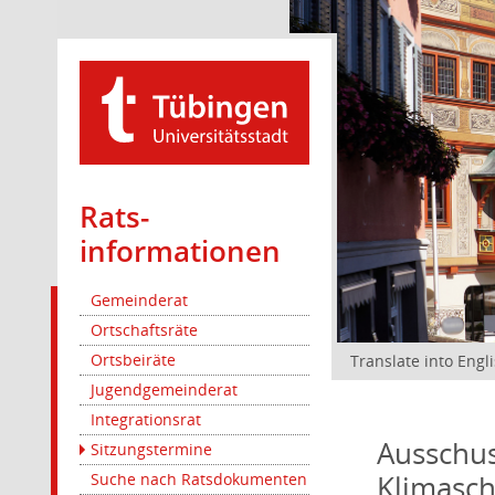
Rats­
informationen
Gemeinderat
Ortschaftsräte
Ortsbeiräte
Translate into Engl
Jugendgemeinderat
Integrationsrat
Ausschus
Sitzungstermine
Klimasc
Suche nach Ratsdokumenten