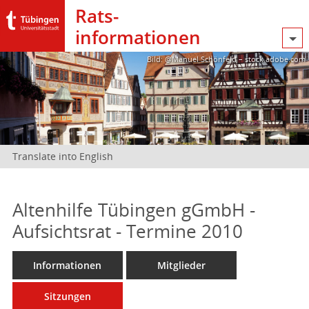
Rats­
informationen
Bild: @Manuel Schönfeld – stock.adobe.com
Translate into English
Altenhilfe Tübingen gGmbH -
Aufsichtsrat - Termine 2010
Informationen
Mitglieder
Sitzungen