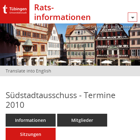
Rats­
informationen
Bild: @Manuel Schönfeld – stock.adobe.com
Translate into English
Südstadtausschuss - Termine
2010
Informationen
Mitglieder
Sitzungen