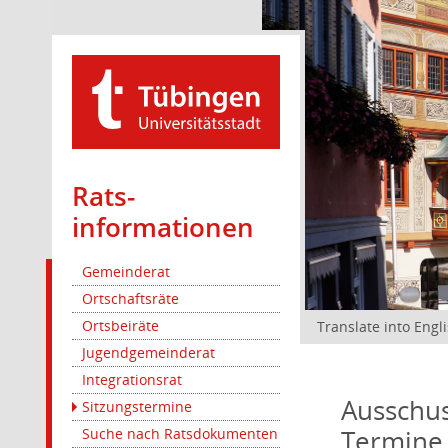
Rats­
informationen
Gemeinderat
Ortschaftsräte
Ortsbeiräte
Translate into Engl
Jugendgemeinderat
Integrationsrat
Ausschus
Sitzungstermine
Termine
Suche nach Ratsdokumenten