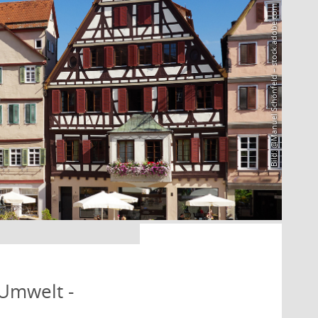
Bild: @Manuel Schönfeld – stock.adobe.com
 Umwelt -