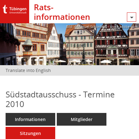
Rats­
informationen
Bild: @Manuel Schönfeld – stock.adobe.com
Translate into English
Südstadtausschuss - Termine
2010
Informationen
Mitglieder
Sitzungen