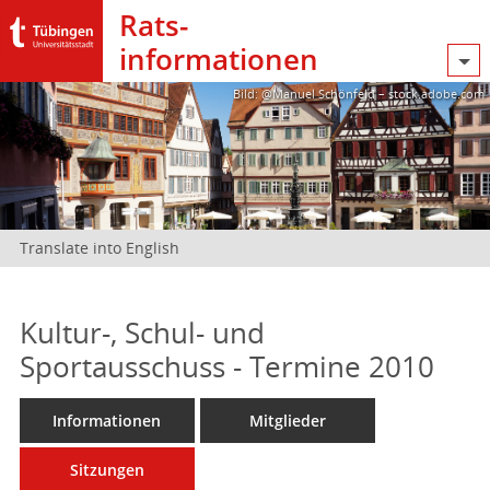
Rats­
informationen
Bild: @Manuel Schönfeld – stock.adobe.com
Translate into English
Kultur-, Schul- und
Sportausschuss - Termine 2010
Informationen
Mitglieder
Sitzungen