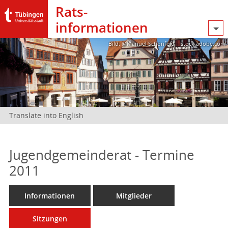
Rats­
informationen
Bild: @Manuel Schönfeld – stock.adobe.com
Translate into English
Jugendgemeinderat - Termine
2011
Informationen
Mitglieder
Sitzungen