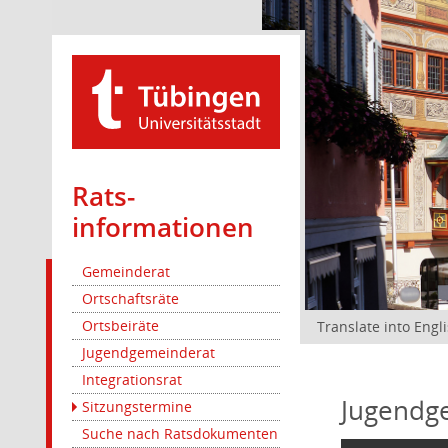
Rats­
informationen
Gemeinderat
Ortschaftsräte
Ortsbeiräte
Translate into Engl
Jugendgemeinderat
Integrationsrat
Jugendg
Sitzungstermine
Suche nach Ratsdokumenten