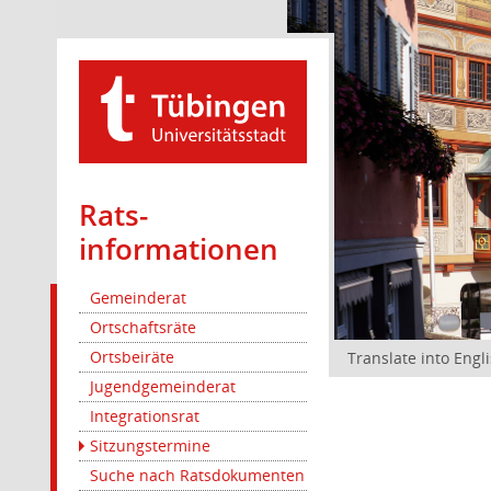
Rats­
informationen
Gemeinderat
Ortschaftsräte
Ortsbeiräte
Translate into Engl
Jugendgemeinderat
Integrationsrat
Sitzungstermine
Suche nach Ratsdokumenten