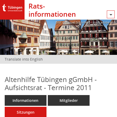
Rats­
informationen
Bild: @Manuel Schönfeld – stock.adobe.com
Translate into English
Altenhilfe Tübingen gGmbH -
Aufsichtsrat - Termine 2011
Informationen
Mitglieder
Sitzungen