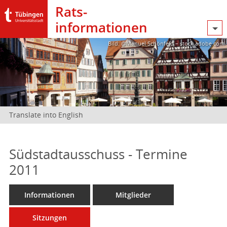
Rats­
informationen
Bild: @Manuel Schönfeld – stock.adobe.com
Translate into English
Südstadtausschuss - Termine
2011
Informationen
Mitglieder
Sitzungen