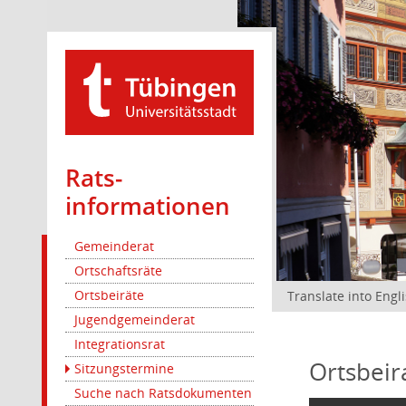
Rats­
informationen
Gemeinderat
Ortschaftsräte
Ortsbeiräte
Translate into Engl
Jugendgemeinderat
Integrationsrat
Ortsbeir
Sitzungstermine
Suche nach Ratsdokumenten