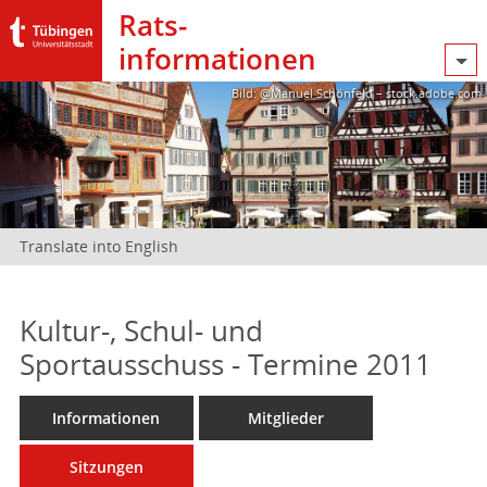
Rats­
informationen
Bild: @Manuel Schönfeld – stock.adobe.com
Translate into English
Kultur-, Schul- und
Sportausschuss - Termine 2011
Informationen
Mitglieder
Sitzungen