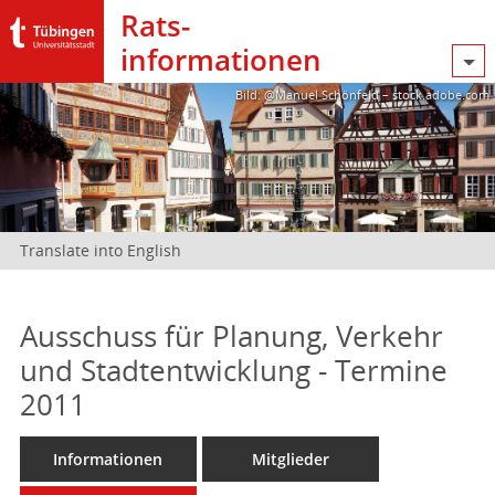
Rats­
informationen
Bild: @Manuel Schönfeld – stock.adobe.com
Translate into English
Ausschuss für Planung, Verkehr
und Stadtentwicklung - Termine
2011
Informationen
Mitglieder