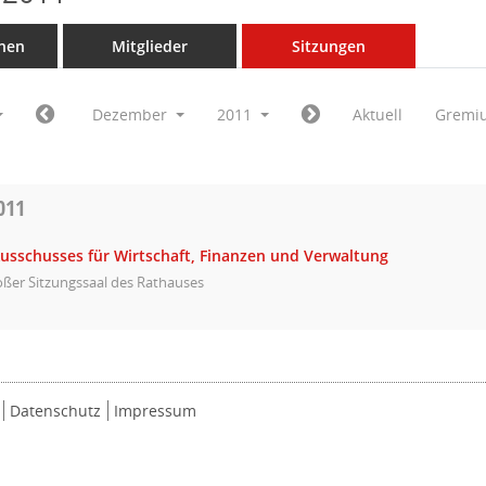
nen
Mitglieder
Sitzungen
Dezember
2011
Aktuell
Gremi
011
Ausschusses für Wirtschaft, Finanzen und Verwaltung
ßer Sitzungssaal des Rathauses
Datenschutz
Impressum