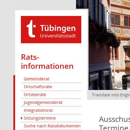
Rats­
informationen
Gemeinderat
Ortschaftsräte
Ortsbeiräte
Translate into Engl
Jugendgemeinderat
Integrationsrat
Ausschus
Sitzungstermine
Termine
Suche nach Ratsdokumenten