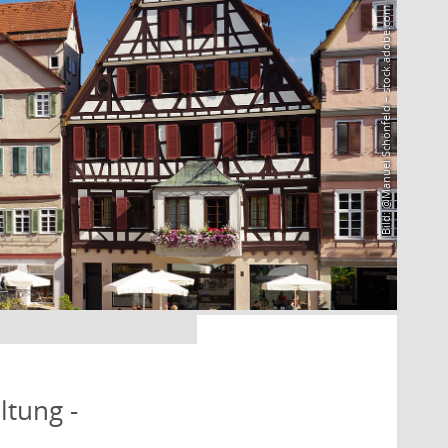
Bild: @Manuel Schönfeld – stock.adobe.com
ltung -