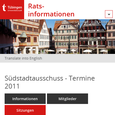
Rats­
informationen
Bild: @Manuel Schönfeld – stock.adobe.com
Translate into English
Südstadtausschuss - Termine
2011
Informationen
Mitglieder
Sitzungen