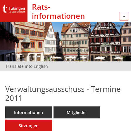
Rats­
informationen
Bild: @Manuel Schönfeld – stock.adobe.com
Translate into English
Verwaltungsausschuss - Termine
2011
Informationen
Mitglieder
Sitzungen