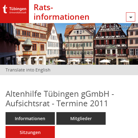
Rats­
informationen
Bild: @Manuel Schönfeld – stock.adobe.com
Translate into English
Altenhilfe Tübingen gGmbH -
Aufsichtsrat - Termine 2011
Informationen
Mitglieder
Sitzungen