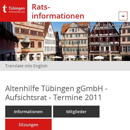
Rats­
informationen
Bild: @Manuel Schönfeld – stock.adobe.com
Translate into English
Altenhilfe Tübingen gGmbH -
Aufsichtsrat - Termine 2011
Informationen
Mitglieder
Sitzungen