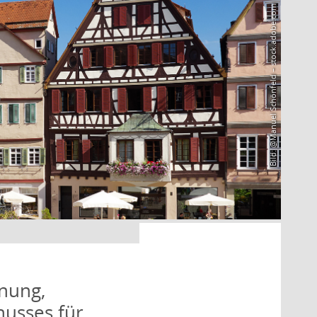
Bild: @Manuel Schönfeld – stock.adobe.com
nung,
husses für