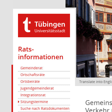
Rats­
informationen
Gemeinderat
Ortschaftsräte
Ortsbeiräte
Translate into Engl
Jugendgemeinderat
Integrationsrat
Gemeinsa
Sitzungstermine
Verkehr 
Suche nach Ratsdokumenten