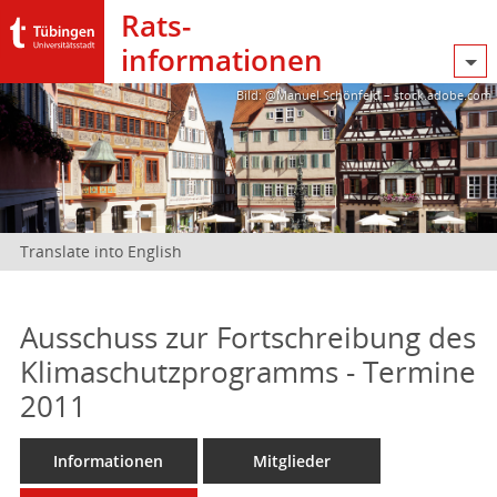
Rats­
informationen
Bild: @Manuel Schönfeld – stock.adobe.com
Translate into English
Ausschuss zur Fortschreibung des
Klimaschutzprogramms - Termine
2011
Informationen
Mitglieder