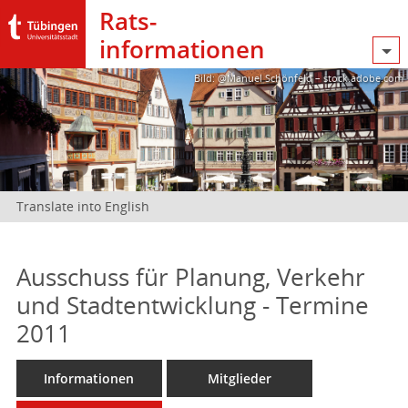
Rats­
informationen
Bild: @Manuel Schönfeld – stock.adobe.com
Translate into English
Ausschuss für Planung, Verkehr
und Stadtentwicklung - Termine
2011
Informationen
Mitglieder