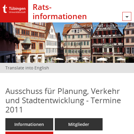
Rats­
informationen
Bild: @Manuel Schönfeld – stock.adobe.com
Translate into English
Ausschuss für Planung, Verkehr
und Stadtentwicklung - Termine
2011
Informationen
Mitglieder