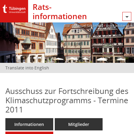
Rats­
informationen
Bild: @Manuel Schönfeld – stock.adobe.com
Translate into English
Ausschuss zur Fortschreibung des
Klimaschutzprogramms - Termine
2011
Informationen
Mitglieder