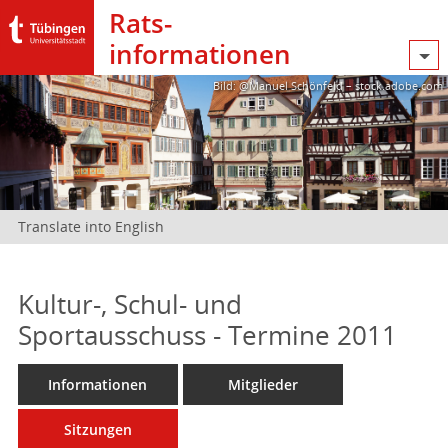
Rats­
informationen
Bild: @Manuel Schönfeld – stock.adobe.com
Translate into English
Kultur-, Schul- und
Sportausschuss - Termine 2011
Informationen
Mitglieder
Sitzungen