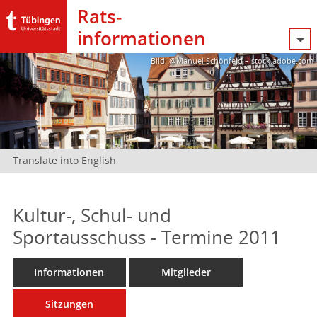
Rats­
informationen
Bild: @Manuel Schönfeld – stock.adobe.com
Translate into English
Kultur-, Schul- und
Sportausschuss - Termine 2011
Informationen
Mitglieder
Sitzungen