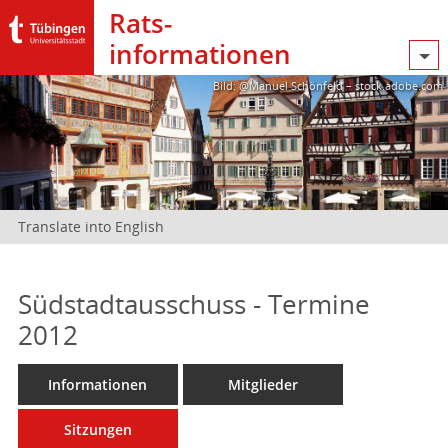
Rats­
informationen
Bild: @Manuel Schönfeld – stock.adobe.com
Translate into English
Südstadtausschuss - Termine
2012
Informationen
Mitglieder
Sitzungen