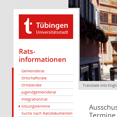
Rats­
informationen
Gemeinderat
Ortschaftsräte
Ortsbeiräte
Translate into Engl
Jugendgemeinderat
Integrationsrat
Ausschus
Sitzungstermine
Termine
Suche nach Ratsdokumenten