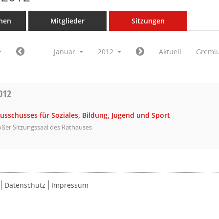
nen
Mitglieder
Sitzungen
Januar
2012
Aktuell
Gremi
012
usschusses für Soziales, Bildung, Jugend und Sport
ßer Sitzungssaal des Rathauses
Datenschutz
Impressum