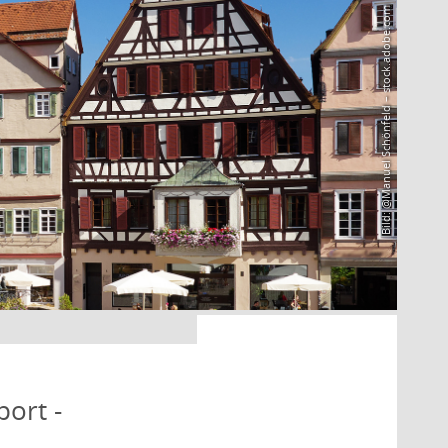
Bild: @Manuel Schönfeld – stock.adobe.com
port -