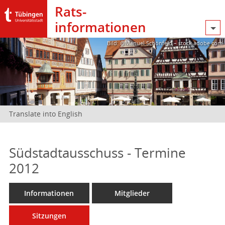
Rats­
informationen
Bild: @Manuel Schönfeld – stock.adobe.com
Translate into English
Südstadtausschuss - Termine
2012
Informationen
Mitglieder
Sitzungen