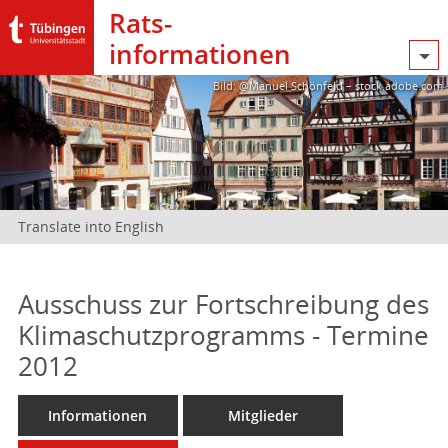
Rats­
informationen
Bild: @Manuel Schönfeld – stock.adobe.com
Translate into English
Ausschuss zur Fortschreibung des
Klimaschutzprogramms - Termine
2012
Informationen
Mitglieder