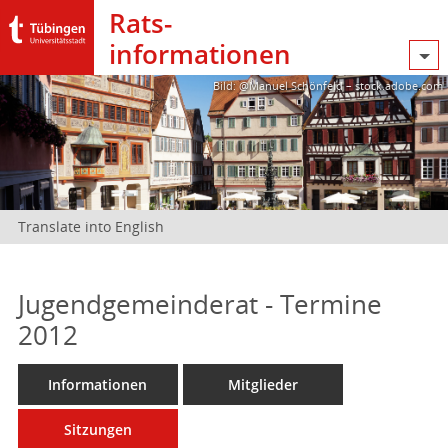
Rats­
informationen
Bild: @Manuel Schönfeld – stock.adobe.com
Translate into English
Jugendgemeinderat - Termine
2012
Informationen
Mitglieder
Sitzungen