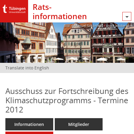
Rats­
informationen
Bild: @Manuel Schönfeld – stock.adobe.com
Translate into English
Ausschuss zur Fortschreibung des
Klimaschutzprogramms - Termine
2012
Informationen
Mitglieder