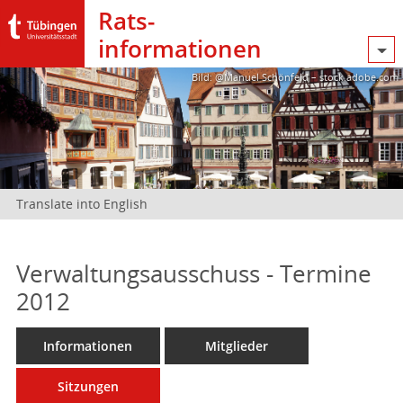
Rats­
informationen
Bild: @Manuel Schönfeld – stock.adobe.com
Translate into English
Verwaltungsausschuss - Termine
2012
Informationen
Mitglieder
Sitzungen