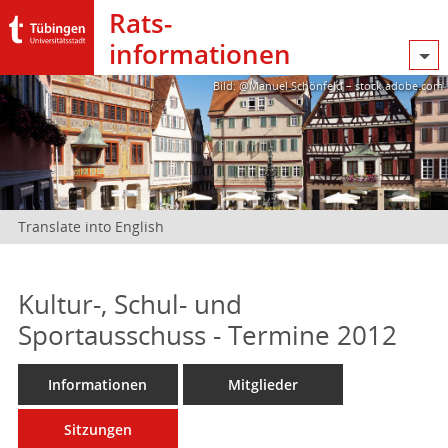
Rats­
informationen
Bild: @Manuel Schönfeld – stock.adobe.com
Translate into English
Kultur-, Schul- und
Sportausschuss - Termine 2012
Informationen
Mitglieder
Sitzungen