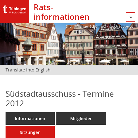
Rats­
informationen
Bild: @Manuel Schönfeld – stock.adobe.com
Translate into English
Südstadtausschuss - Termine
2012
Informationen
Mitglieder
Sitzungen