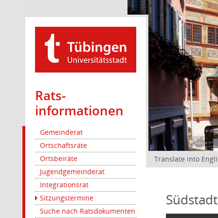
Rats­
informationen
Gemeinderat
Ortschaftsräte
Ortsbeiräte
Translate into Engl
Jugendgemeinderat
Integrationsrat
Südstadt
Sitzungstermine
Suche nach Ratsdokumenten