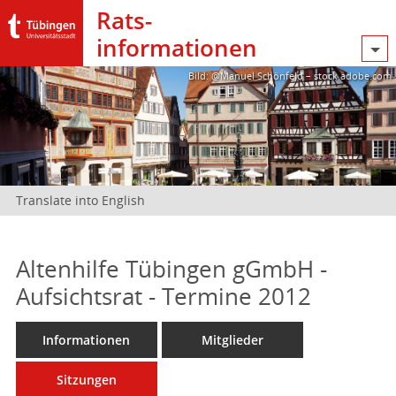
Rats­
informationen
Bild: @Manuel Schönfeld – stock.adobe.com
Translate into English
Altenhilfe Tübingen gGmbH -
Aufsichtsrat - Termine 2012
Informationen
Mitglieder
Sitzungen