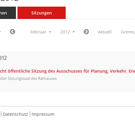
nen
Sitzungen
Februar
2012
Aktuell
Gremi
012
icht öffentliche Sitzung des Ausschusses für Planung, Verkehr, E
ßer Sitzungssaal des Rathauses
Datenschutz
Impressum