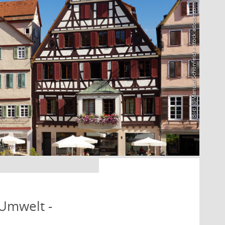
Bild: @Manuel Schönfeld – stock.adobe.com
 Umwelt -