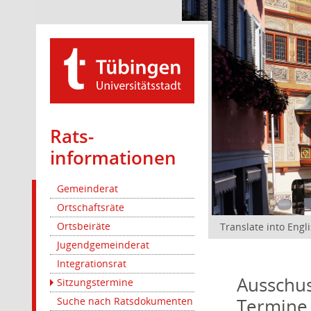
Rats­
informationen
Gemeinderat
Ortschaftsräte
Ortsbeiräte
Translate into Engl
Jugendgemeinderat
Integrationsrat
Ausschus
Sitzungstermine
Termine
Suche nach Ratsdokumenten