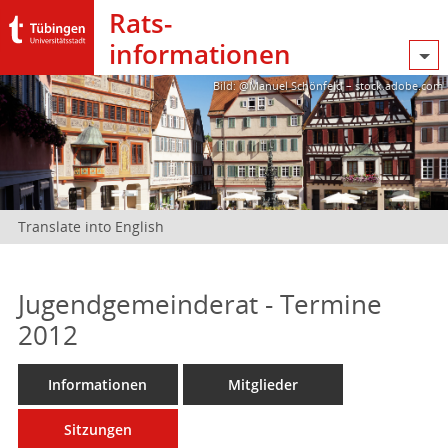
Rats­
informationen
Bild: @Manuel Schönfeld – stock.adobe.com
Translate into English
Jugendgemeinderat - Termine
2012
Informationen
Mitglieder
Sitzungen