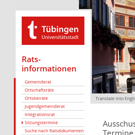
Rats­
informationen
Gemeinderat
Ortschaftsräte
Ortsbeiräte
Translate into Engl
Jugendgemeinderat
Integrationsrat
Ausschus
Sitzungstermine
Termine
Suche nach Ratsdokumenten