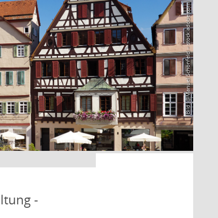
Bild: @Manuel Schönfeld – stock.adobe.com
ltung -